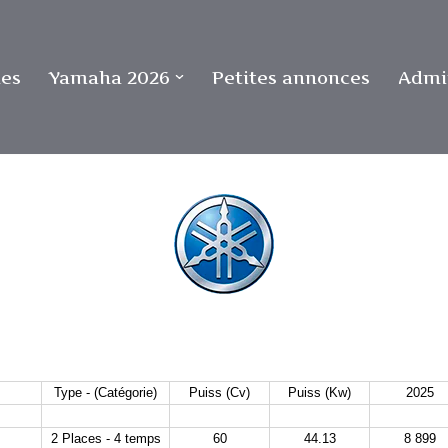
ues
Yamaha 2026
Petites annonces
Admin
Type - (Catégorie)
Puiss (Cv)
Puiss (Kw)
2025
2 Places - 4 temps
60
44.13
8 899