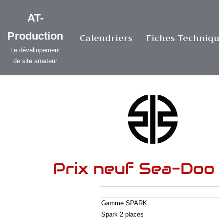
AT-
Aller
Production
Calendriers
Fiches Techniq
au
Le dévellopement
contenu
de site amateur
Prix neuf Sea-Doo
Gamme SPARK
Spark 2 places